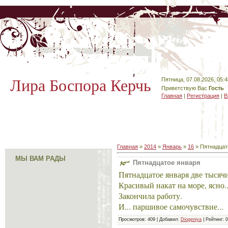
Лира Боспора Керчь
Пятница, 07.08.2026, 05:4
Приветствую Вас
Гость
Главная
|
Регистрация
|
В
Главная
»
2014
»
Январь
»
16
» Пятнадцат
МЫ ВАМ РАДЫ
Пятнадцатое января
Пятнадцатое января две тысяч
Красивый накат на море, ясно.
Закончила работу.
И... паршивое самочувствие...
Просмотров
: 409 |
Добавил
:
Diogeniya
|
Рейтинг
:
0