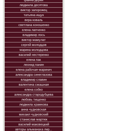
фаина дерий
людмила десятова
виктор запорожец
татьяна ищук
вера коваль
светлана коношенко
елена лапченко
владимир лось
виктор мамулат
сергей молодцов
марина молодцова
василий нестеренко
елена пак
леонид панин
елена рабочая-маринич
александра синеглазова
владимир славин
валентина смашная
елена собко
александра стародубцева
любовь тищенко
людмила храмкова
анна чудновская
михаил чудновский
станислав мартюк
василий маковецкий
авторы альманаха лир...