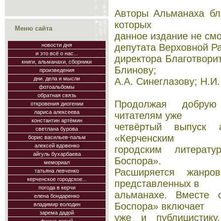
Авторы Альманаха бл
которых
Меню сайта
данное издание не смо
депутата Верховной Р
новости дня
и это всё о нас...
директора Благотвори
книги, альманахи, сборники
Блинову;
произведения
дни. дела и мысли
А.А. Синеглазову; Н.И.
фотоальбомы
обратная связь
Продолжая добрую
откровения диогении
лариса алексеева
читателям уже
константин артёмин
четвёртый выпуск а
светлана бурова
«Керченским
борис васильев-пальм
алексей вдовенко
городским литерат
айгуль бухарбаева
Боспора».
мемориал
Расширяется жанров
татьяна левченко
керченское городское...
представленных в
погода в керчи
альманахе. Вместе 
елена бондаренко
Боспора» включает
владимир володин
зарема дадой
уже и публицистику