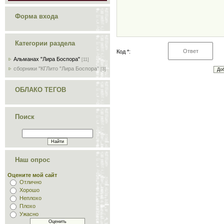
Форма входа
Категории раздела
Код *:
Альманах "Лира Боспора"
[11]
сборники "КГЛито "Лира Боспора"
[3]
ОБЛАКО ТЕГОВ
Поиск
Наш опрос
Оцените мой сайт
Отлично
Хорошо
Неплохо
Плохо
Ужасно