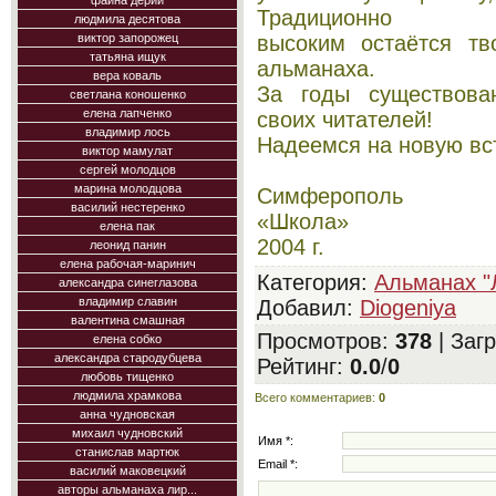
фаина дерий
Традиционно
людмила десятова
высоким остаётся тв
виктор запорожец
татьяна ищук
альманаха.
вера коваль
За годы существова
светлана коношенко
елена лапченко
своих читателей!
владимир лось
Надеемся на новую вст
виктор мамулат
сергей молодцов
марина молодцова
Симферополь
василий нестеренко
«Школа»
елена пак
2004 г.
леонид панин
елена рабочая-маринич
Категория
:
Альманах "
александра синеглазова
владимир славин
Добавил
:
Diogeniya
валентина смашная
Просмотров
:
378
|
Загр
елена собко
александра стародубцева
Рейтинг
:
0.0
/
0
любовь тищенко
людмила храмкова
Всего комментариев
:
0
анна чудновская
михаил чудновский
Имя *:
станислав мартюк
Email *:
василий маковецкий
авторы альманаха лир...