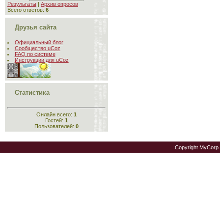
Результаты
|
Архив опросов
Всего ответов:
6
Друзья сайта
Официальный блог
Сообщество uCoz
FAQ по системе
Инструкции для uCoz
Статистика
Онлайн всего:
1
Гостей:
1
Пользователей:
0
Copyright MyCorp