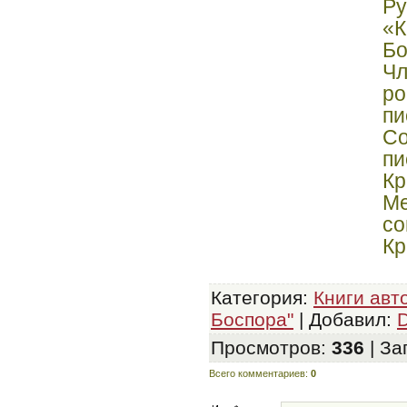
Ру
«
Бо
Ч
ро
пи
С
пи
Кр
Ме
с
К
Категория
:
Книги авт
Боспора"
|
Добавил
:
D
Просмотров
:
336
|
За
Всего комментариев
:
0