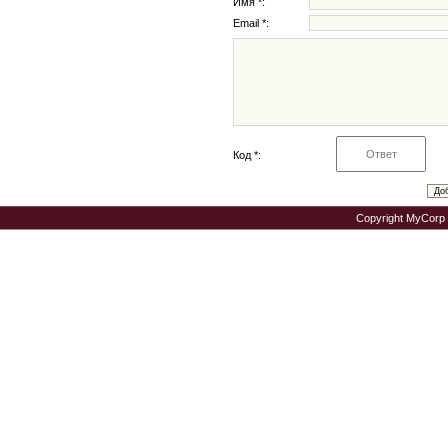
Имя *:
Email *:
Код *:
Copyright MyCorp