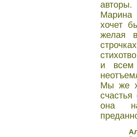
авторы.
Марин
хочет б
желая 
строч
стихотв
и всем
неотъем
Мы же х
счастья 
она на
преданно
Ал