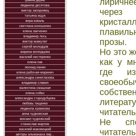
лиричне
фаина дерий
людмила десятова
через
виктор запорожец
татьяна ищук
крист
вера коваль
светлана коношенко
плавил
елена лапченко
владимир лось
прозы.
виктор мамулат
сергей молодцов
Но это же
марина молодцова
василий нестеренко
как у м
елена пак
леонид панин
где из
елена рабочая-маринич
александра синеглазова
своеоб
владимир славин
валентина смашная
собствен
елена собко
александра стародубцева
литерат
любовь тищенко
людмила храмкова
читатель
анна чудновская
михаил чудновский
Не спе
станислав мартюк
читат
василий маковецкий
авторы альманаха лир...