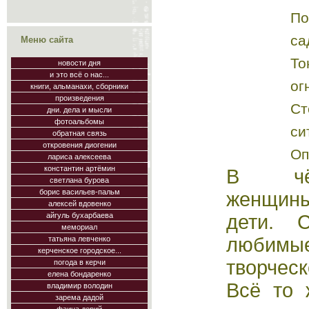
По
са
Меню сайта
То
новости дня
и это всё о нас...
ог
книги, альманахи, сборники
произведения
С
дни. дела и мысли
фотоальбомы
си
обратная связь
откровения диогении
Оп
лариса алексеева
константин артёмин
В чё
светлана бурова
борис васильев-пальм
женщины
алексей вдовенко
дети. 
айгуль бухарбаева
мемориал
любимые
татьяна левченко
керченское городское...
творчес
погода в керчи
елена бондаренко
Всё то 
владимир володин
зарема дадой