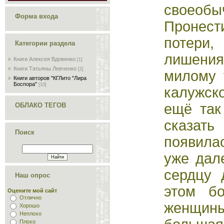
своеобы
Форма входа
Пронест
потери
Категории раздела
лишени
Книги Алексея Вдовенко
[1]
Книги Татьяны Левченко
[2]
милому 
Книги авторов "КГЛито "Лира
Боспора"
[10]
калужс
ещё так
ОБЛАКО ТЕГОВ
сказать
Поиск
появилас
уже дал
сердцу 
Наш опрос
этом б
Оцените мой сайт
Отлично
женщ
Хорошо
Неплохо
Плохо