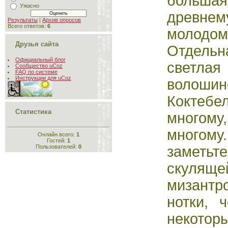
больш
Ужасно
древн
Результаты
|
Архив опросов
Всего ответов:
6
молодом
Друзья сайта
Отдель
Официальный блог
светл
Сообщество uCoz
FAQ по системе
Инструкции для uCoz
волошин
Кокте
Статистика
многом
многому
Онлайн всего:
1
Гостей:
1
Пользователей:
0
заметь
скуляще
мизантр
нотки, 
некото