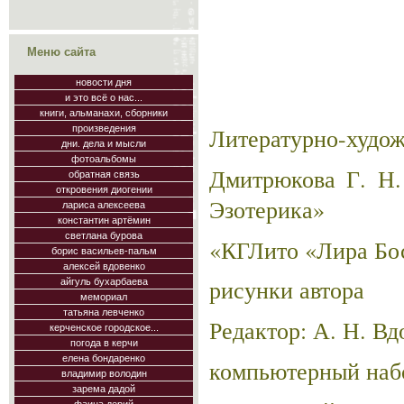
Меню сайта
новости дня
и это всё о нас...
книги, альманахи, сборники
произведения
Литературно-худож
дни. дела и мысли
фотоальбомы
Дмитрюкова Г. Н.
обратная связь
откровения диогении
Эзотерика»
лариса алексеева
константин артёмин
светлана бурова
«КГЛито «Лира Босп
борис васильев-пальм
алексей вдовенко
рисунки автора
айгуль бухарбаева
мемориал
татьяна левченко
Редактор: А. Н. Вд
керченское городское...
погода в керчи
елена бондаренко
компьютерный набо
владимир володин
зарема дадой