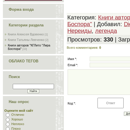
Форма входа
Категория
:
Книги авто
Боспора"
|
Добавил
:
Di
Категории раздела
Нереиды
,
легенда
Книги Алексея Вдовенко
[1]
Просмотров
:
330
|
Загр
Книги Татьяны Левченко
[2]
Книги авторов "КГЛито "Лира
Всего комментариев
:
0
Боспора"
[10]
Имя *:
ОБЛАКО ТЕГОВ
Email *:
Поиск
Наш опрос
Код *:
Оцените мой сайт
Отлично
Хорошо
Неплохо
Плохо