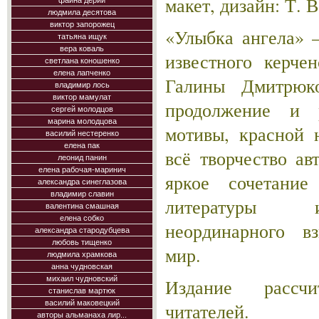
макет, дизайн: Т. 
фаина дерий
людмила десятова
виктор запорожец
«Улыбка ангела» 
татьяна ищук
вера коваль
известного керче
светлана коношенко
елена лапченко
Галины Дмитрюк
владимир лось
виктор мамулат
продолжение и р
сергей молодцов
марина молодцова
мотивы, красной 
василий нестеренко
елена пак
всё творчество ав
леонид панин
елена рабочая-маринич
яркое сочетание
александра синеглазова
владимир славин
литературы и
валентина смашная
елена собко
неординарного в
александра стародубцева
любовь тищенко
мир.
людмила храмкова
анна чудновская
михаил чудновский
Издание рассч
станислав мартюк
василий маковецкий
читателей.
авторы альманаха лир...