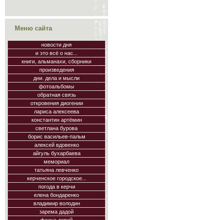
Меню сайта
новости дня
и это всё о нас...
книги, альманахи, сборники
произведения
дни. дела и мысли
фотоальбомы
обратная связь
откровения диогении
лариса алексеева
константин артёмин
светлана бурова
борис васильев-пальм
алексей вдовенко
айгуль бухарбаева
мемориал
татьяна левченко
керченское городское...
погода в керчи
елена бондаренко
владимир володин
зарема дадой