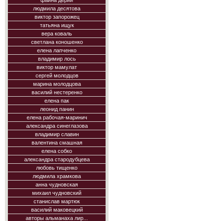
фаина дерий
людмила десятова
виктор запорожец
татьяна ищук
вера коваль
светлана коношенко
елена лапченко
владимир лось
виктор мамулат
сергей молодцов
марина молодцова
василий нестеренко
елена пак
леонид панин
елена рабочая-маринич
александра синеглазова
владимир славин
валентина смашная
елена собко
александра стародубцева
любовь тищенко
людмила храмкова
анна чудновская
михаил чудновский
станислав мартюк
василий маковецкий
авторы альманаха лир...