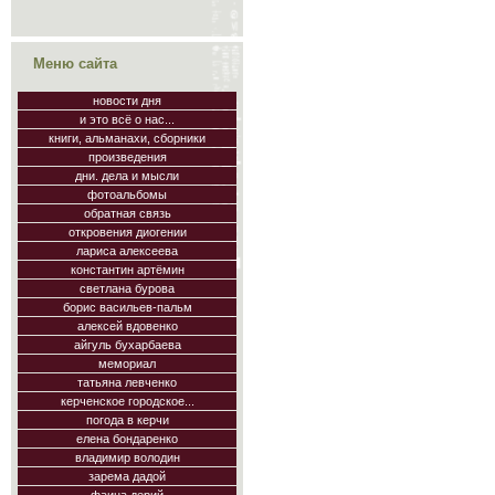
Меню сайта
новости дня
и это всё о нас...
книги, альманахи, сборники
произведения
дни. дела и мысли
фотоальбомы
обратная связь
откровения диогении
лариса алексеева
константин артёмин
светлана бурова
борис васильев-пальм
алексей вдовенко
айгуль бухарбаева
мемориал
татьяна левченко
керченское городское...
погода в керчи
елена бондаренко
владимир володин
зарема дадой