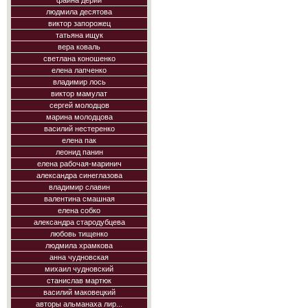
фаина дерий
людмила десятова
виктор запорожец
татьяна ищук
вера коваль
светлана коношенко
елена лапченко
владимир лось
виктор мамулат
сергей молодцов
марина молодцова
василий нестеренко
елена пак
леонид панин
елена рабочая-маринич
александра синеглазова
владимир славин
валентина смашная
елена собко
александра стародубцева
любовь тищенко
людмила храмкова
анна чудновская
михаил чудновский
станислав мартюк
василий маковецкий
авторы альманаха лир...