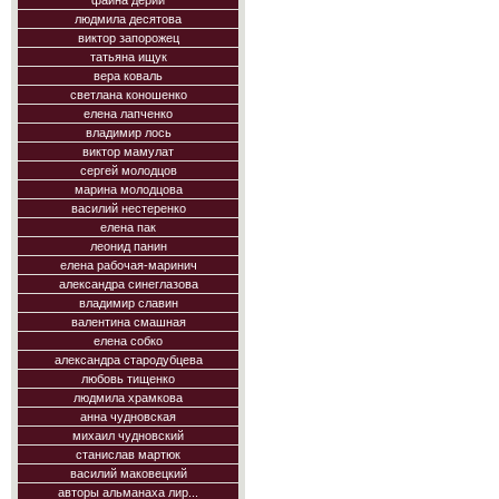
фаина дерий
людмила десятова
виктор запорожец
татьяна ищук
вера коваль
светлана коношенко
елена лапченко
владимир лось
виктор мамулат
сергей молодцов
марина молодцова
василий нестеренко
елена пак
леонид панин
елена рабочая-маринич
александра синеглазова
владимир славин
валентина смашная
елена собко
александра стародубцева
любовь тищенко
людмила храмкова
анна чудновская
михаил чудновский
станислав мартюк
василий маковецкий
авторы альманаха лир...