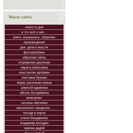
Меню сайта
новости дня
и это всё о нас...
книги, альманахи, сборники
произведения
дни. дела и мысли
фотоальбомы
обратная связь
откровения диогении
лариса алексеева
константин артёмин
светлана бурова
борис васильев-пальм
алексей вдовенко
айгуль бухарбаева
мемориал
татьяна левченко
керченское городское...
погода в керчи
елена бондаренко
владимир володин
зарема дадой