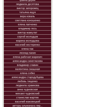
фаина дерий
людмила десятова
виктор запорожец
татьяна ищук
вера коваль
светлана коношенко
елена лапченко
владимир лось
виктор мамулат
сергей молодцов
марина молодцова
василий нестеренко
елена пак
леонид панин
елена рабочая-маринич
александра синеглазова
владимир славин
валентина смашная
елена собко
александра стародубцева
любовь тищенко
людмила храмкова
анна чудновская
михаил чудновский
станислав мартюк
василий маковецкий
авторы альманаха лир...