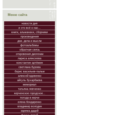
Меню сайта
новости дня
и это всё о нас...
книги, альманахи, сборники
произведения
дни. дела и мысли
фотоальбомы
обратная связь
откровения диогении
лариса алексеева
константин артёмин
светлана бурова
борис васильев-пальм
алексей вдовенко
айгуль бухарбаева
мемориал
татьяна левченко
керченское городское...
погода в керчи
елена бондаренко
владимир володин
зарема дадой