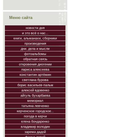
Меню сайта
новости дня
и это всё о нас...
книги, альманахи, сборники
произведения
дни. дела и мысли
фотоальбомы
обратная связь
откровения диогении
лариса алексеева
константин артёмин
светлана бурова
борис васильев-пальм
алексей вдовенко
айгуль бухарбаева
мемориал
татьяна левченко
керченское городское...
погода в керчи
елена бондаренко
владимир володин
зарема дадой