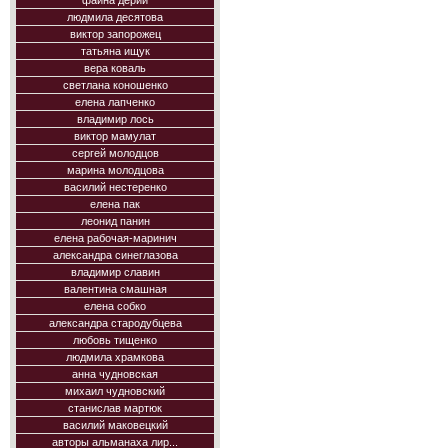
фаина дерий
людмила десятова
виктор запорожец
татьяна ищук
вера коваль
светлана коношенко
елена лапченко
владимир лось
виктор мамулат
сергей молодцов
марина молодцова
василий нестеренко
елена пак
леонид панин
елена рабочая-маринич
александра синеглазова
владимир славин
валентина смашная
елена собко
александра стародубцева
любовь тищенко
людмила храмкова
анна чудновская
михаил чудновский
станислав мартюк
василий маковецкий
авторы альманаха лир...