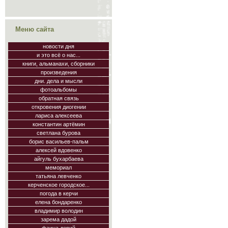
Меню сайта
новости дня
и это всё о нас...
книги, альманахи, сборники
произведения
дни. дела и мысли
фотоальбомы
обратная связь
откровения диогении
лариса алексеева
константин артёмин
светлана бурова
борис васильев-пальм
алексей вдовенко
айгуль бухарбаева
мемориал
татьяна левченко
керченское городское...
погода в керчи
елена бондаренко
владимир володин
зарема дадой