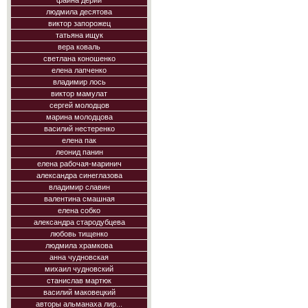
фаина дерий
людмила десятова
виктор запорожец
татьяна ищук
вера коваль
светлана коношенко
елена лапченко
владимир лось
виктор мамулат
сергей молодцов
марина молодцова
василий нестеренко
елена пак
леонид панин
елена рабочая-маринич
александра синеглазова
владимир славин
валентина смашная
елена собко
александра стародубцева
любовь тищенко
людмила храмкова
анна чудновская
михаил чудновский
станислав мартюк
василий маковецкий
авторы альманаха лир...