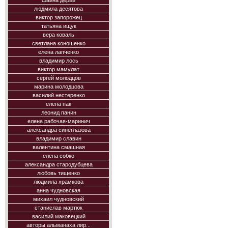
фаина дерий
людмила десятова
виктор запорожец
татьяна ищук
вера коваль
светлана коношенко
елена лапченко
владимир лось
виктор мамулат
сергей молодцов
марина молодцова
василий нестеренко
елена пак
леонид панин
елена рабочая-маринич
александра синеглазова
владимир славин
валентина смашная
елена собко
александра стародубцева
любовь тищенко
людмила храмкова
анна чудновская
михаил чудновский
станислав мартюк
василий маковецкий
авторы альманаха лир...