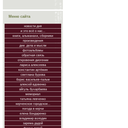
Меню сайта
новости дня
и это всё о нас...
книги, альманахи, сборники
произведения
дни. дела и мысли
фотоальбомы
обратная связь
откровения диогении
лариса алексеева
константин артёмин
светлана бурова
борис васильев-пальм
алексей вдовенко
айгуль бухарбаева
мемориал
татьяна левченко
керченское городское...
погода в керчи
елена бондаренко
владимир володин
зарема дадой