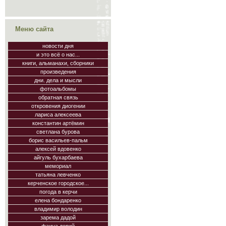
Меню сайта
новости дня
и это всё о нас...
книги, альманахи, сборники
произведения
дни. дела и мысли
фотоальбомы
обратная связь
откровения диогении
лариса алексеева
константин артёмин
светлана бурова
борис васильев-пальм
алексей вдовенко
айгуль бухарбаева
мемориал
татьяна левченко
керченское городское...
погода в керчи
елена бондаренко
владимир володин
зарема дадой