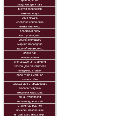
фаина дерий
людмила десятова
виктор запорожец
татьяна ищук
вера коваль
светлана коношенко
елена лапченко
владимир лось
виктор мамулат
сергей молодцов
марина молодцова
василий нестеренко
елена пак
леонид панин
елена рабочая-маринич
александра синеглазова
владимир славин
валентина смашная
елена собко
александра стародубцева
любовь тищенко
людмила храмкова
анна чудновская
михаил чудновский
станислав мартюк
василий маковецкий
авторы альманаха лир...