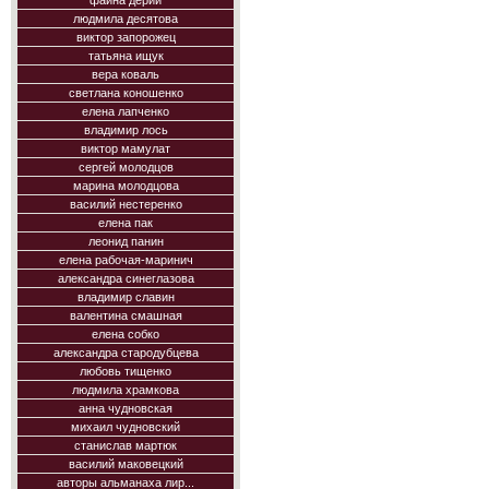
фаина дерий
людмила десятова
виктор запорожец
татьяна ищук
вера коваль
светлана коношенко
елена лапченко
владимир лось
виктор мамулат
сергей молодцов
марина молодцова
василий нестеренко
елена пак
леонид панин
елена рабочая-маринич
александра синеглазова
владимир славин
валентина смашная
елена собко
александра стародубцева
любовь тищенко
людмила храмкова
анна чудновская
михаил чудновский
станислав мартюк
василий маковецкий
авторы альманаха лир...