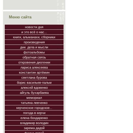
Меню сайта
новости дня
и это всё о нас...
книги, альманахи, сборники
произведения
дни. дела и мысли
фотоальбомы
обратная связь
откровения диогении
лариса алексеева
константин артёмин
светлана бурова
борис васильев-пальм
алексей вдовенко
айгуль бухарбаева
мемориал
татьяна левченко
керченское городское...
погода в керчи
елена бондаренко
владимир володин
зарема дадой