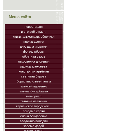
Меню сайта
новости дня
и это всё о нас...
книги, альманахи, сборники
произведения
дни. дела и мысли
фотоальбомы
обратная связь
откровения диогении
лариса алексеева
константин артёмин
светлана бурова
борис васильев-пальм
алексей вдовенко
айгуль бухарбаева
мемориал
татьяна левченко
керченское городское...
погода в керчи
елена бондаренко
владимир володин
зарема дадой