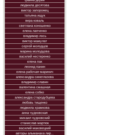
фаина дерий
людмила десятова
виктор запорожец
татьяна ищук
вера коваль
светлана коношенко
елена лапченко
владимир лось
виктор мамулат
сергей молодцов
марина молодцова
василий нестеренко
елена пак
леонид панин
елена рабочая-маринич
александра синеглазова
владимир славин
валентина смашная
елена собко
александра стародубцева
любовь тищенко
людмила храмкова
анна чудновская
михаил чудновский
станислав мартюк
василий маковецкий
авторы альманаха лир...