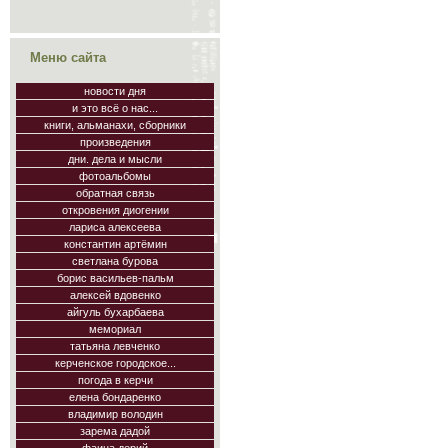
Меню сайта
новости дня
и это всё о нас...
книги, альманахи, сборники
произведения
дни. дела и мысли
фотоальбомы
обратная связь
откровения диогении
лариса алексеева
константин артёмин
светлана бурова
борис васильев-пальм
алексей вдовенко
айгуль бухарбаева
мемориал
татьяна левченко
керченское городское...
погода в керчи
елена бондаренко
владимир володин
зарема дадой