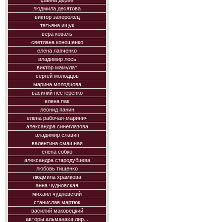
фаина дерий
людмила десятова
виктор запорожец
татьяна ищук
вера коваль
светлана коношенко
елена лапченко
владимир лось
виктор мамулат
сергей молодцов
марина молодцова
василий нестеренко
елена пак
леонид панин
елена рабочая-маринич
александра синеглазова
владимир славин
валентина смашная
елена собко
александра стародубцева
любовь тищенко
людмила храмкова
анна чудновская
михаил чудновский
станислав мартюк
василий маковецкий
авторы альманаха лир...