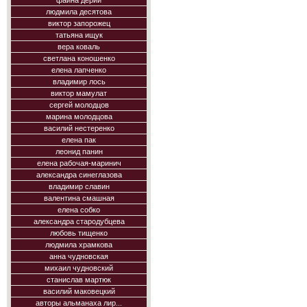
фаина дерий
людмила десятова
виктор запорожец
татьяна ищук
вера коваль
светлана коношенко
елена лапченко
владимир лось
виктор мамулат
сергей молодцов
марина молодцова
василий нестеренко
елена пак
леонид панин
елена рабочая-маринич
александра синеглазова
владимир славин
валентина смашная
елена собко
александра стародубцева
любовь тищенко
людмила храмкова
анна чудновская
михаил чудновский
станислав мартюк
василий маковецкий
авторы альманаха лир...