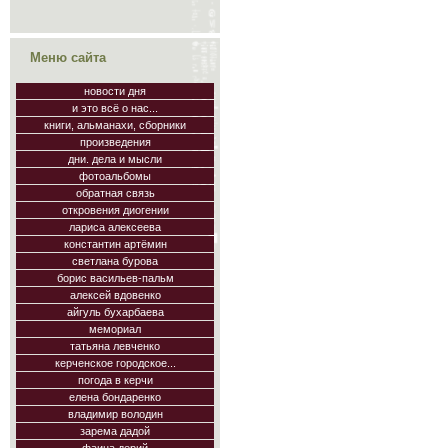
Меню сайта
новости дня
и это всё о нас...
книги, альманахи, сборники
произведения
дни. дела и мысли
фотоальбомы
обратная связь
откровения диогении
лариса алексеева
константин артёмин
светлана бурова
борис васильев-пальм
алексей вдовенко
айгуль бухарбаева
мемориал
татьяна левченко
керченское городское...
погода в керчи
елена бондаренко
владимир володин
зарема дадой