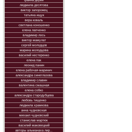
фаина дерий
людмила десятова
виктор запорожец
татьяна ищук
вера коваль
светлана коношенко
елена лапченко
владимир лось
виктор мамулат
сергей молодцов
марина молодцова
василий нестеренко
елена пак
леонид панин
елена рабочая-маринич
александра синеглазова
владимир славин
валентина смашная
елена собко
александра стародубцева
любовь тищенко
людмила храмкова
анна чудновская
михаил чудновский
станислав мартюк
василий маковецкий
авторы альманаха лир...