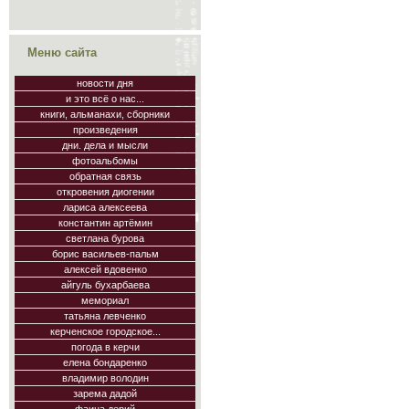
Меню сайта
новости дня
и это всё о нас...
книги, альманахи, сборники
произведения
дни. дела и мысли
фотоальбомы
обратная связь
откровения диогении
лариса алексеева
константин артёмин
светлана бурова
борис васильев-пальм
алексей вдовенко
айгуль бухарбаева
мемориал
татьяна левченко
керченское городское...
погода в керчи
елена бондаренко
владимир володин
зарема дадой