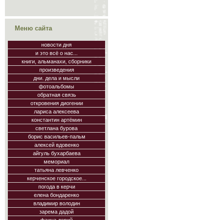
Меню сайта
новости дня
и это всё о нас...
книги, альманахи, сборники
произведения
дни. дела и мысли
фотоальбомы
обратная связь
откровения диогении
лариса алексеева
константин артёмин
светлана бурова
борис васильев-пальм
алексей вдовенко
айгуль бухарбаева
мемориал
татьяна левченко
керченское городское...
погода в керчи
елена бондаренко
владимир володин
зарема дадой