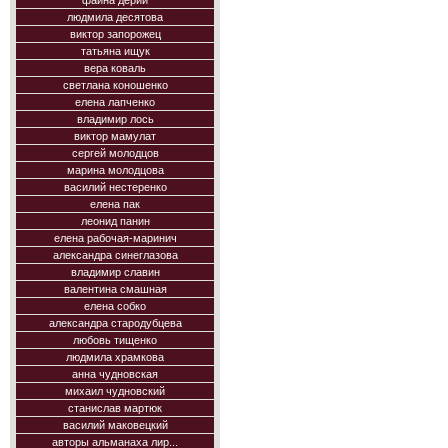
фаина дерий
людмила десятова
виктор запорожец
татьяна ищук
вера коваль
светлана коношенко
елена лапченко
владимир лось
виктор мамулат
сергей молодцов
марина молодцова
василий нестеренко
елена пак
леонид панин
елена рабочая-маринич
александра синеглазова
владимир славин
валентина смашная
елена собко
александра стародубцева
любовь тищенко
людмила храмкова
анна чудновская
михаил чудновский
станислав мартюк
василий маковецкий
авторы альманаха лир...