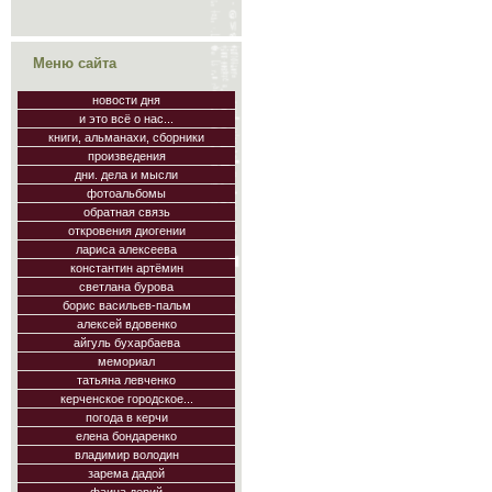
Меню сайта
новости дня
и это всё о нас...
книги, альманахи, сборники
произведения
дни. дела и мысли
фотоальбомы
обратная связь
откровения диогении
лариса алексеева
константин артёмин
светлана бурова
борис васильев-пальм
алексей вдовенко
айгуль бухарбаева
мемориал
татьяна левченко
керченское городское...
погода в керчи
елена бондаренко
владимир володин
зарема дадой