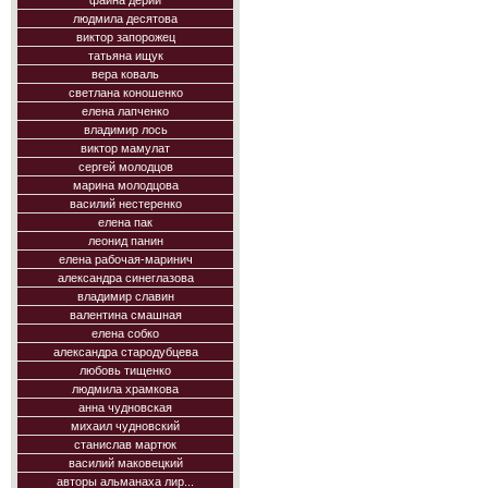
фаина дерий
людмила десятова
виктор запорожец
татьяна ищук
вера коваль
светлана коношенко
елена лапченко
владимир лось
виктор мамулат
сергей молодцов
марина молодцова
василий нестеренко
елена пак
леонид панин
елена рабочая-маринич
александра синеглазова
владимир славин
валентина смашная
елена собко
александра стародубцева
любовь тищенко
людмила храмкова
анна чудновская
михаил чудновский
станислав мартюк
василий маковецкий
авторы альманаха лир...