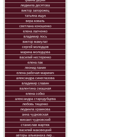
фаина дерий
людмила десятова
виктор запорожец
татьяна ищук
вера коваль
светлана коношенко
елена лапченко
владимир лось
виктор мамулат
сергей молодцов
марина молодцова
василий нестеренко
елена пак
леонид панин
елена рабочая-маринич
александра синеглазова
владимир славин
валентина смашная
елена собко
александра стародубцева
любовь тищенко
людмила храмкова
анна чудновская
михаил чудновский
станислав мартюк
василий маковецкий
авторы альманаха лир...