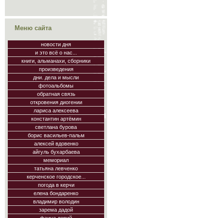
Меню сайта
новости дня
и это всё о нас...
книги, альманахи, сборники
произведения
дни. дела и мысли
фотоальбомы
обратная связь
откровения диогении
лариса алексеева
константин артёмин
светлана бурова
борис васильев-пальм
алексей вдовенко
айгуль бухарбаева
мемориал
татьяна левченко
керченское городское...
погода в керчи
елена бондаренко
владимир володин
зарема дадой