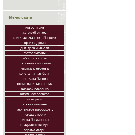
Меню сайта
новости дня
и это всё о нас...
книги, альманахи, сборники
произведения
дни. дела и мысли
фотоальбомы
обратная связь
откровения диогении
лариса алексеева
константин артёмин
светлана бурова
борис васильев-пальм
алексей вдовенко
айгуль бухарбаева
мемориал
татьяна левченко
керченское городское...
погода в керчи
елена бондаренко
владимир володин
зарема дадой