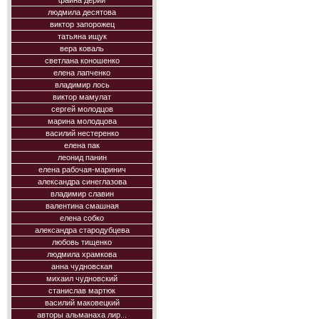
фаина дерий
людмила десятова
виктор запорожец
татьяна ищук
вера коваль
светлана коношенко
елена лапченко
владимир лось
виктор мамулат
сергей молодцов
марина молодцова
василий нестеренко
елена пак
леонид панин
елена рабочая-маринич
александра синеглазова
владимир славин
валентина смашная
елена собко
александра стародубцева
любовь тищенко
людмила храмкова
анна чудновская
михаил чудновский
станислав мартюк
василий маковецкий
авторы альманаха лир...