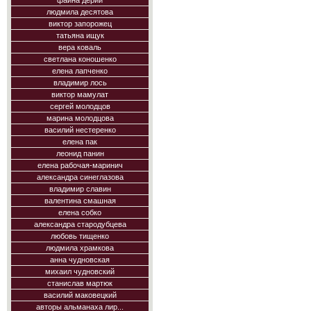
фаина дерий
людмила десятова
виктор запорожец
татьяна ищук
вера коваль
светлана коношенко
елена лапченко
владимир лось
виктор мамулат
сергей молодцов
марина молодцова
василий нестеренко
елена пак
леонид панин
елена рабочая-маринич
александра синеглазова
владимир славин
валентина смашная
елена собко
александра стародубцева
любовь тищенко
людмила храмкова
анна чудновская
михаил чудновский
станислав мартюк
василий маковецкий
авторы альманаха лир...