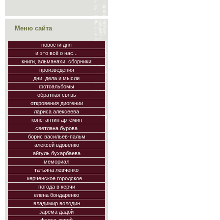
Меню сайта
новости дня
и это всё о нас...
книги, альманахи, сборники
произведения
дни. дела и мысли
фотоальбомы
обратная связь
откровения диогении
лариса алексеева
константин артёмин
светлана бурова
борис васильев-пальм
алексей вдовенко
айгуль бухарбаева
мемориал
татьяна левченко
керченское городское...
погода в керчи
елена бондаренко
владимир володин
зарема дадой