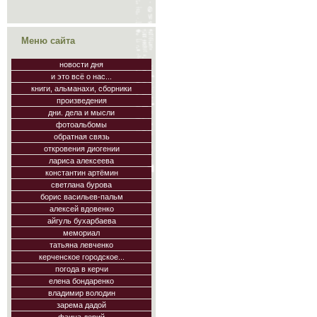
Меню сайта
новости дня
и это всё о нас...
книги, альманахи, сборники
произведения
дни. дела и мысли
фотоальбомы
обратная связь
откровения диогении
лариса алексеева
константин артёмин
светлана бурова
борис васильев-пальм
алексей вдовенко
айгуль бухарбаева
мемориал
татьяна левченко
керченское городское...
погода в керчи
елена бондаренко
владимир володин
зарема дадой