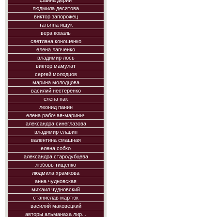
фаина дерий
людмила десятова
виктор запорожец
татьяна ищук
вера коваль
светлана коношенко
елена лапченко
владимир лось
виктор мамулат
сергей молодцов
марина молодцова
василий нестеренко
елена пак
леонид панин
елена рабочая-маринич
александра синеглазова
владимир славин
валентина смашная
елена собко
александра стародубцева
любовь тищенко
людмила храмкова
анна чудновская
михаил чудновский
станислав мартюк
василий маковецкий
авторы альманаха лир...