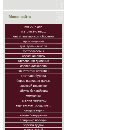
Меню сайта
новости дня
и это всё о нас...
книги, альманахи, сборники
произведения
дни. дела и мысли
фотоальбомы
обратная связь
откровения диогении
лариса алексеева
константин артёмин
светлана бурова
борис васильев-пальм
алексей вдовенко
айгуль бухарбаева
мемориал
татьяна левченко
керченское городское...
погода в керчи
елена бондаренко
владимир володин
зарема дадой