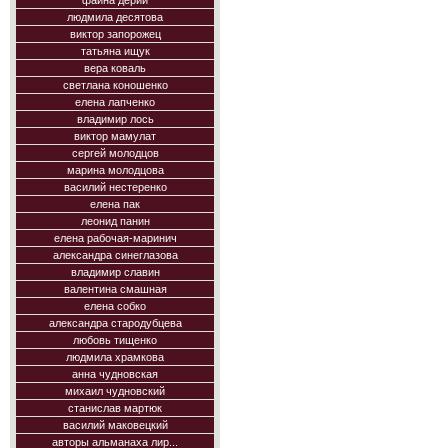
фаина дерий
людмила десятова
виктор запорожец
татьяна ищук
вера коваль
светлана коношенко
елена лапченко
владимир лось
виктор мамулат
сергей молодцов
марина молодцова
василий нестеренко
елена пак
леонид панин
елена рабочая-маринич
александра синеглазова
владимир славин
валентина смашная
елена собко
александра стародубцева
любовь тищенко
людмила храмкова
анна чудновская
михаил чудновский
станислав мартюк
василий маковецкий
авторы альманаха лир...