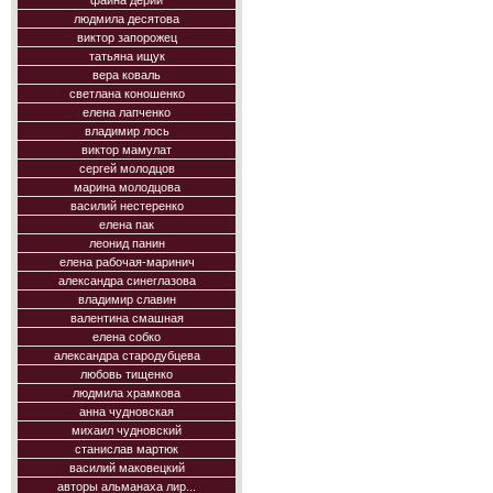
фаина дерий
людмила десятова
виктор запорожец
татьяна ищук
вера коваль
светлана коношенко
елена лапченко
владимир лось
виктор мамулат
сергей молодцов
марина молодцова
василий нестеренко
елена пак
леонид панин
елена рабочая-маринич
александра синеглазова
владимир славин
валентина смашная
елена собко
александра стародубцева
любовь тищенко
людмила храмкова
анна чудновская
михаил чудновский
станислав мартюк
василий маковецкий
авторы альманаха лир...