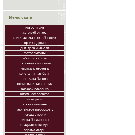
Меню сайта
новости дня
и это всё о нас...
книги, альманахи, сборники
произведения
дни. дела и мысли
фотоальбомы
обратная связь
откровения диогении
лариса алексеева
константин артёмин
светлана бурова
борис васильев-пальм
алексей вдовенко
айгуль бухарбаева
мемориал
татьяна левченко
керченское городское...
погода в керчи
елена бондаренко
владимир володин
зарема дадой