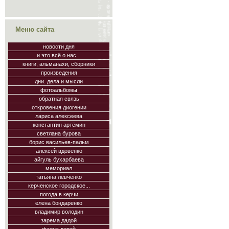
Меню сайта
новости дня
и это всё о нас...
книги, альманахи, сборники
произведения
дни. дела и мысли
фотоальбомы
обратная связь
откровения диогении
лариса алексеева
константин артёмин
светлана бурова
борис васильев-пальм
алексей вдовенко
айгуль бухарбаева
мемориал
татьяна левченко
керченское городское...
погода в керчи
елена бондаренко
владимир володин
зарема дадой