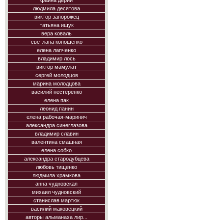
фаина дерий
людмила десятова
виктор запорожец
татьяна ищук
вера коваль
светлана коношенко
елена лапченко
владимир лось
виктор мамулат
сергей молодцов
марина молодцова
василий нестеренко
елена пак
леонид панин
елена рабочая-маринич
александра синеглазова
владимир славин
валентина смашная
елена собко
александра стародубцева
любовь тищенко
людмила храмкова
анна чудновская
михаил чудновский
станислав мартюк
василий маковецкий
авторы альманаха лир...