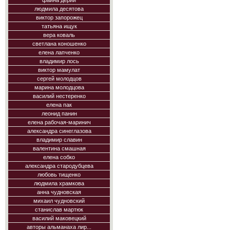
фаина дерий
людмила десятова
виктор запорожец
татьяна ищук
вера коваль
светлана коношенко
елена лапченко
владимир лось
виктор мамулат
сергей молодцов
марина молодцова
василий нестеренко
елена пак
леонид панин
елена рабочая-маринич
александра синеглазова
владимир славин
валентина смашная
елена собко
александра стародубцева
любовь тищенко
людмила храмкова
анна чудновская
михаил чудновский
станислав мартюк
василий маковецкий
авторы альманаха лир...