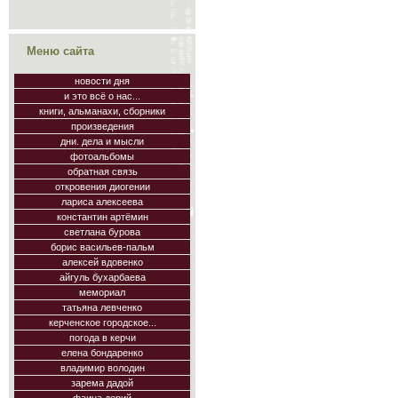
Меню сайта
новости дня
и это всё о нас...
книги, альманахи, сборники
произведения
дни. дела и мысли
фотоальбомы
обратная связь
откровения диогении
лариса алексеева
константин артёмин
светлана бурова
борис васильев-пальм
алексей вдовенко
айгуль бухарбаева
мемориал
татьяна левченко
керченское городское...
погода в керчи
елена бондаренко
владимир володин
зарема дадой