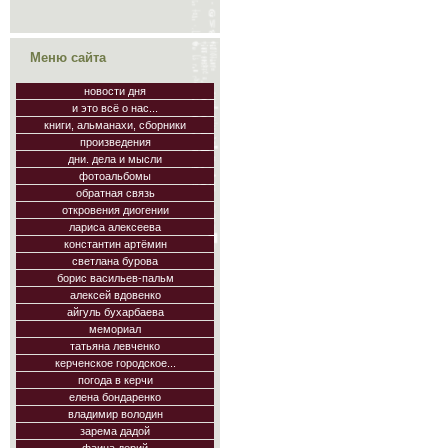
Меню сайта
новости дня
и это всё о нас...
книги, альманахи, сборники
произведения
дни. дела и мысли
фотоальбомы
обратная связь
откровения диогении
лариса алексеева
константин артёмин
светлана бурова
борис васильев-пальм
алексей вдовенко
айгуль бухарбаева
мемориал
татьяна левченко
керченское городское...
погода в керчи
елена бондаренко
владимир володин
зарема дадой