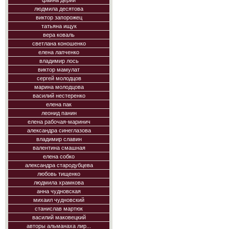
фаина дерий
людмила десятова
виктор запорожец
татьяна ищук
вера коваль
светлана коношенко
елена лапченко
владимир лось
виктор мамулат
сергей молодцов
марина молодцова
василий нестеренко
елена пак
леонид панин
елена рабочая-маринич
александра синеглазова
владимир славин
валентина смашная
елена собко
александра стародубцева
любовь тищенко
людмила храмкова
анна чудновская
михаил чудновский
станислав мартюк
василий маковецкий
авторы альманаха лир...