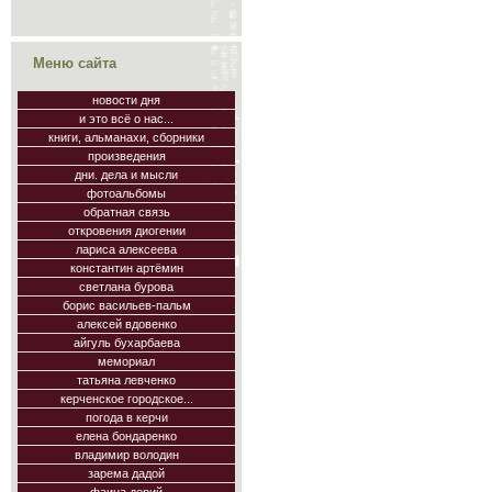
Меню сайта
новости дня
и это всё о нас...
книги, альманахи, сборники
произведения
дни. дела и мысли
фотоальбомы
обратная связь
откровения диогении
лариса алексеева
константин артёмин
светлана бурова
борис васильев-пальм
алексей вдовенко
айгуль бухарбаева
мемориал
татьяна левченко
керченское городское...
погода в керчи
елена бондаренко
владимир володин
зарема дадой