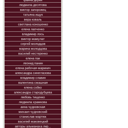
фаина дерий
людмила десятова
виктор запорожец
татьяна ищук
вера коваль
светлана коношенко
елена лапченко
владимир лось
виктор мамулат
сергей молодцов
марина молодцова
василий нестеренко
елена пак
леонид панин
елена рабочая-маринич
александра синеглазова
владимир славин
валентина смашная
елена собко
александра стародубцева
любовь тищенко
людмила храмкова
анна чудновская
михаил чудновский
станислав мартюк
василий маковецкий
авторы альманаха лир...