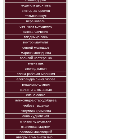
фаина дерий
людмила десятова
виктор запорожец
татьяна ищук
вера коваль
светлана коношенко
елена лапченко
владимир лось
виктор мамулат
сергей молодцов
марина молодцова
василий нестеренко
елена пак
леонид панин
елена рабочая-маринич
александра синеглазова
владимир славин
валентина смашная
елена собко
александра стародубцева
любовь тищенко
людмила храмкова
анна чудновская
михаил чудновский
станислав мартюк
василий маковецкий
авторы альманаха лир...