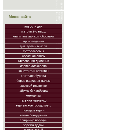
Меню сайта
новости дня
и это всё о нас...
книги, альманахи, сборники
произведения
дни. дела и мысли
фотоальбомы
обратная связь
откровения диогении
лариса алексеева
константин артёмин
светлана бурова
борис васильев-пальм
алексей вдовенко
айгуль бухарбаева
мемориал
татьяна левченко
керченское городское...
погода в керчи
елена бондаренко
владимир володин
зарема дадой