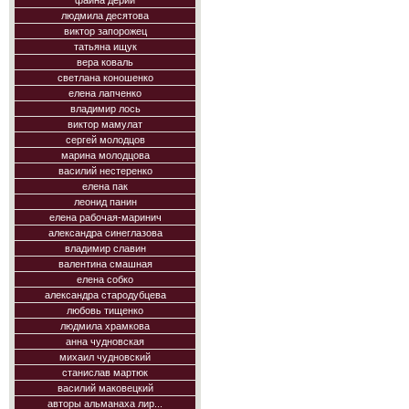
фаина дерий
людмила десятова
виктор запорожец
татьяна ищук
вера коваль
светлана коношенко
елена лапченко
владимир лось
виктор мамулат
сергей молодцов
марина молодцова
василий нестеренко
елена пак
леонид панин
елена рабочая-маринич
александра синеглазова
владимир славин
валентина смашная
елена собко
александра стародубцева
любовь тищенко
людмила храмкова
анна чудновская
михаил чудновский
станислав мартюк
василий маковецкий
авторы альманаха лир...