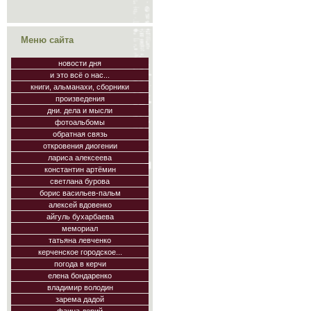
Меню сайта
новости дня
и это всё о нас...
книги, альманахи, сборники
произведения
дни. дела и мысли
фотоальбомы
обратная связь
откровения диогении
лариса алексеева
константин артёмин
светлана бурова
борис васильев-пальм
алексей вдовенко
айгуль бухарбаева
мемориал
татьяна левченко
керченское городское...
погода в керчи
елена бондаренко
владимир володин
зарема дадой