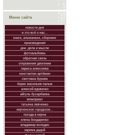
Меню сайта
новости дня
и это всё о нас...
книги, альманахи, сборники
произведения
дни. дела и мысли
фотоальбомы
обратная связь
откровения диогении
лариса алексеева
константин артёмин
светлана бурова
борис васильев-пальм
алексей вдовенко
айгуль бухарбаева
мемориал
татьяна левченко
керченское городское...
погода в керчи
елена бондаренко
владимир володин
зарема дадой