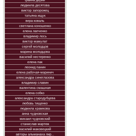
фаина дерий
людмила десятова
виктор запорожец
татьяна ищук
вера коваль
светлана коношенко
елена лапченко
владимир лось
виктор мамулат
сергей молодцов
марина молодцова
василий нестеренко
елена пак
леонид панин
елена рабочая-маринич
александра синеглазова
владимир славин
валентина смашная
елена собко
александра стародубцева
любовь тищенко
людмила храмкова
анна чудновская
михаил чудновский
станислав мартюк
василий маковецкий
авторы альманаха лир...