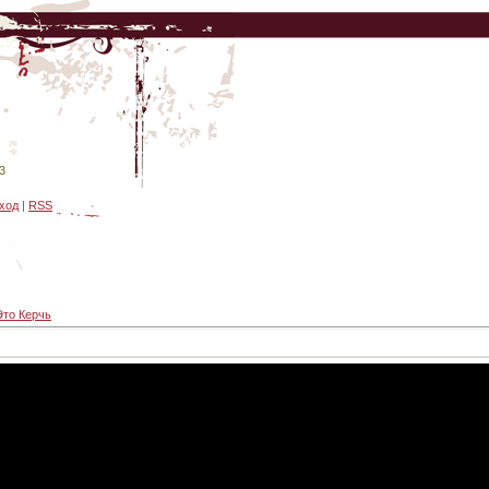
3
ход
|
RSS
Это Керчь