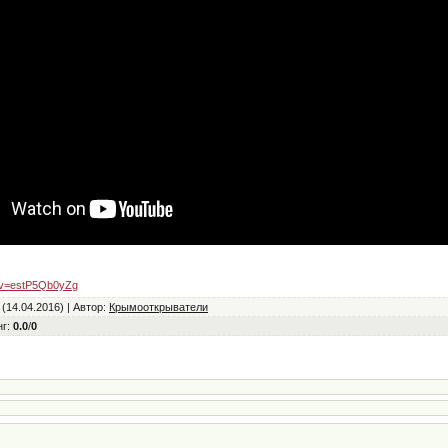
?v=estP5Qb0yZg
(14.04.2016) |
Автор
:
Крымооткрыватели
нг
:
0.0
/
0