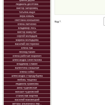
фаина дерий
людмила десятова
виктор запорожец
татьяна ищук
вера коваль
светлана коношенко
Код *:
елена лапченко
владимир лось
виктор мамулат
сергей молодцов
марина молодцова
василий нестеренко
елена пак
леонид панин
елена рабочая-маринич
александра синеглазова
владимир славин
валентина смашная
елена собко
александра стародубцева
любовь тищенко
людмила храмкова
анна чудновская
михаил чудновский
станислав мартюк
василий маковецкий
авторы альманаха лир...