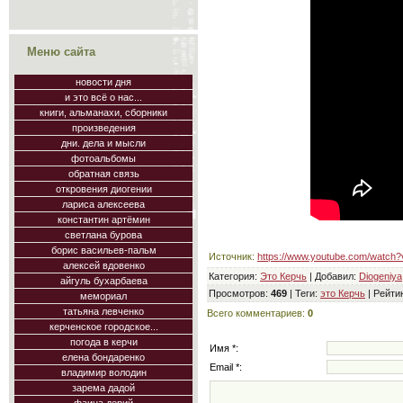
Меню сайта
новости дня
и это всё о нас...
книги, альманахи, сборники
произведения
дни. дела и мысли
фотоальбомы
обратная связь
откровения диогении
лариса алексеева
константин артёмин
светлана бурова
борис васильев-пальм
Источник
:
https://www.youtube.com/watch
алексей вдовенко
Категория
:
Это Керчь
|
Добавил
:
Diogeniya
айгуль бухарбаева
Просмотров
:
469
|
Теги
:
это Керчь
|
Рейти
мемориал
татьяна левченко
Всего комментариев
:
0
керченское городское...
погода в керчи
Имя *:
елена бондаренко
Email *:
владимир володин
зарема дадой