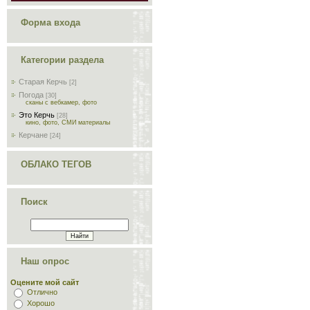
Форма входа
Категории раздела
Старая Керчь
[2]
Погода
[30]
сканы с вебкамер, фото
Это Керчь
[28]
кино, фото, СМИ материалы
Керчане
[24]
ОБЛАКО ТЕГОВ
Поиск
Наш опрос
Оцените мой сайт
Отлично
Хорошо