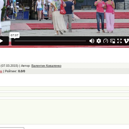
(07.03.2015) |
Автор
:
Валентин Коваленко
ём
|
Рейтинг
:
0.0
/
0