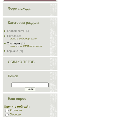
Форма входа
Категории раздела
Старая Керчь
[2]
Погода
[30]
сканы с вебкамер, фото
Это Керчь
[28]
кино, фото, СМИ материалы
Керчане
[24]
ОБЛАКО ТЕГОВ
Поиск
Наш опрос
Оцените мой сайт
Отлично
Хорошо