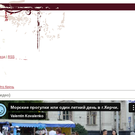
1
ход
|
RSS
Это Керчь
идео)