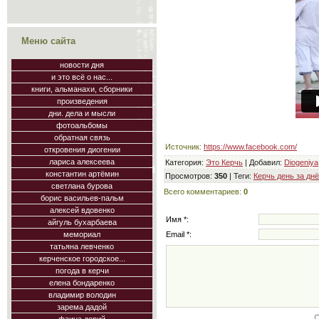
Меню сайта
новости дня
и это всё о нас...
книги, альманахи, сборники
произведения
дни. дела и мысли
фотоальбомы
обратная связь
Источник
:
https://www.facebook.com/
откровения диогении
лариса алексеева
Категория
:
Это Керчь
|
Добавил
:
Diogeniya
константин артёмин
Просмотров
:
350
|
Теги
:
Керчь день за дн
светлана бурова
Всего комментариев
:
0
борис васильев-пальм
алексей вдовенко
Имя *:
айгуль бухарбаева
Email *:
мемориал
татьяна левченко
керченское городское...
погода в керчи
елена бондаренко
владимир володин
зарема дадой