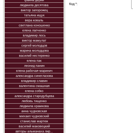
фаина дерий
Код *:
людмила десятова
виктор запорожец
татьяна ищук
вера коваль
светлана коношенко
елена лапченко
владимир лось
виктор мамулат
сергей молодцов
марина молодцова
василий нестеренко
елена пак
леонид панин
елена рабочая-маринич
александра синеглазова
владимир славин
валентина смашная
елена собко
александра стародубцева
любовь тищенко
людмила храмкова
анна чудновская
михаил чудновский
станислав мартюк
василий маковецкий
авторы альманаха лир...