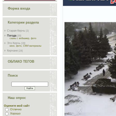
Форма входа
Категории раздела
Старая Керчь
[2]
Погода
[30]
сканы с вебкамер, фото
Это Керчь
[28]
кино, фото, СМИ материалы
Керчане
[24]
ОБЛАКО ТЕГОВ
Поиск
Наш опрос
Оцените мой сайт
Отлично
Хорошо