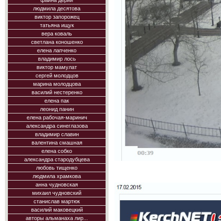
фаина дерий
людмила десятова
виктор запорожец
татьяна ищук
вера коваль
светлана коношенко
елена лапченко
владимир лось
виктор мамулат
сергей молодцов
марина молодцова
василий нестеренко
елена пак
леонид панин
елена рабочая-маринич
александра синеглазова
владимир славин
валентина смашная
елена собко
александра стародубцева
любовь тищенко
людмила храмкова
анна чудновская
михаил чудновский
станислав мартюк
василий маковецкий
авторы альманаха лир...