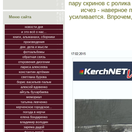
пару скринов с ролика
исчез - наверное п
усиливается. Впрочем,
Меню сайта
новости дня
и это всё о нас...
книги, альманахи, сборники
произведения
дни. дела и мысли
фотоальбомы
обратная связь
откровения диогении
лариса алексеева
константин артёмин
светлана бурова
борис васильев-пальм
алексей вдовенко
айгуль бухарбаева
мемориал
татьяна левченко
керченское городское...
погода в керчи
елена бондаренко
владимир володин
зарема дадой