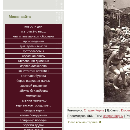
Меню сайта
новости дня
и это всё о нас...
книги, альманахи, сборники
произведения
дни. дела и мысли
фотоальбомы
обратная связь
откровения диогении
лариса алексеева
константин артёмин
светлана бурова
борис васильев-пальм
алексей вдовенко
айгуль бухарбаева
мемориал
татьяна левченко
керченское городское...
Категория
:
Старая Керчь
|
Добавил
:
Dioge
погода в керчи
елена бондаренко
Просмотров
:
566
|
Теги
:
старая Керчь
|
Ре
владимир володин
Всего комментариев
:
0
зарема дадой