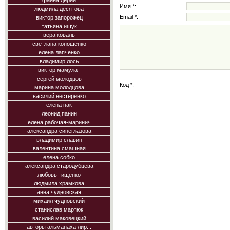
фаина дерий
Имя *:
людмила десятова
Email *:
виктор запорожец
татьяна ищук
вера коваль
светлана коношенко
елена лапченко
владимир лось
виктор мамулат
сергей молодцов
Код *:
марина молодцова
василий нестеренко
елена пак
леонид панин
елена рабочая-маринич
александра синеглазова
владимир славин
валентина смашная
елена собко
александра стародубцева
любовь тищенко
людмила храмкова
анна чудновская
михаил чудновский
станислав мартюк
василий маковецкий
авторы альманаха лир...