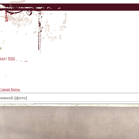
4
ход
|
RSS
Старая Керчь
ежной (фото)