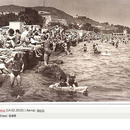
niya
(14.02.2015) |
Автор
:
фото
йтинг
:
0.0
/
0