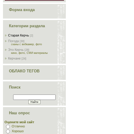
Форма входа
Категории раздела
Старая Керчь
[2]
Погода
[30]
сканы с вебкамер, фото
Это Керчь
[28]
кино, фото, СМИ материалы
Керчане
[24]
ОБЛАКО ТЕГОВ
Поиск
Наш опрос
Оцените мой сайт
Отлично
Хорошо