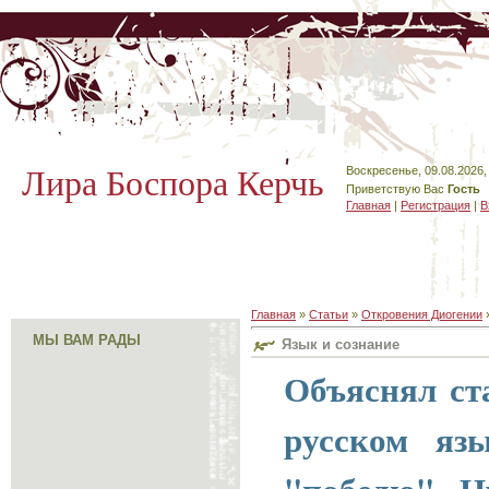
Лира Боспора Керчь
Воскресенье, 09.08.2026,
Приветствую Вас
Гость
Главная
|
Регистрация
|
В
Главная
»
Статьи
»
Откровения Диогении
МЫ ВАМ РАДЫ
Язык и сознание
Объяснял ст
русском язы
"победю". Н