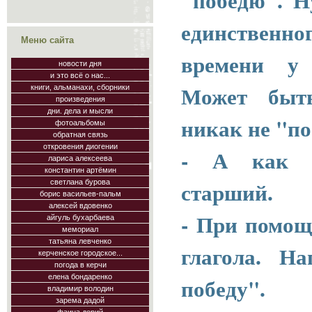
единственно
Меню сайта
времени у 
новости дня
и это всё о нас...
Может быт
книги, альманахи, сборники
произведения
дни. дела и мысли
никак не "по
фотоальбомы
обратная связь
откровения диогении
- А как т
лариса алексеева
константин артёмин
старший.
светлана бурова
борис васильев-пальм
алексей вдовенко
- При помощ
айгуль бухарбаева
мемориал
татьяна левченко
глагола. Н
керченское городское...
погода в керчи
победу".
елена бондаренко
владимир володин
зарема дадой