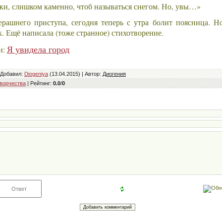
ки, слишком каменно, чтоб называться снегом. Но, увы…»
ерашнего приступа, сегодня теперь с утра болит поясница. Н
. Ещё написала (тоже странное) стихотворение.
Я увидела город
и:
Добавил
:
Diogeniya
(13.04.2015) |
Автор
:
Диогения
творчества
|
Рейтинг
:
0.0
/
0