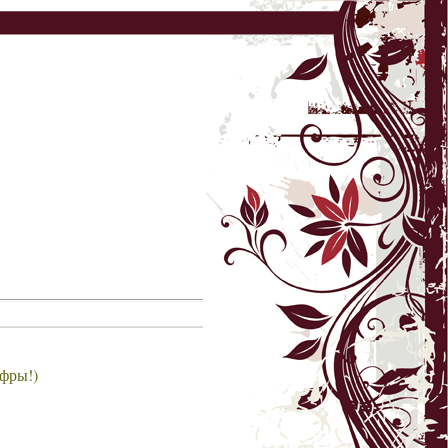
ифры!)