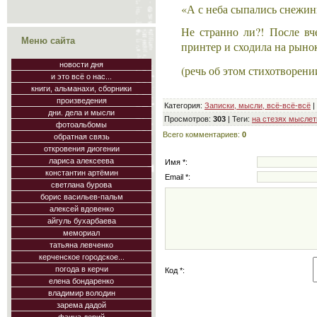
«А с неба сыпались снежин
Не странно ли?! После вч
Меню сайта
принтер и сходила на рынок
новости дня
(речь об этом стихотворени
и это всё о нас...
книги, альманахи, сборники
произведения
Категория
:
Записки, мысли, всё-всё-всё
|
дни. дела и мысли
Просмотров
:
303
|
Теги
:
на стезях мысле
фотоальбомы
Всего комментариев
:
0
обратная связь
откровения диогении
лариса алексеева
Имя *:
константин артёмин
Email *:
светлана бурова
борис васильев-пальм
алексей вдовенко
айгуль бухарбаева
мемориал
татьяна левченко
керченское городское...
погода в керчи
Код *:
елена бондаренко
владимир володин
зарема дадой