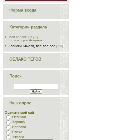
Форма входа
Категории раздела
Моя коллекция
[73]
с просторов Интернета
Записки, мысли, всё-всё-всё
[268]
ОБЛАКО ТЕГОВ
Поиск
Наш опрос
Оцените мой сайт
Отлично
Хорошо
Неплохо
Плохо
Ужасно