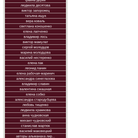
фаина дерий
людмила десятова
виктор запорожец
татьяна ищук
вера коваль
светлана коношенко
елена лапченко
владимир лось
виктор мамулат
сергей молодцов
марина молодцова
василий нестеренко
елена пак
леонид панин
елена рабочая-маринич
александра синеглазова
владимир славин
валентина смашная
елена собко
александра стародубцева
любовь тищенко
людмила храмкова
анна чудновская
михаил чудновский
станислав мартюк
василий маковецкий
авторы альманаха лир...