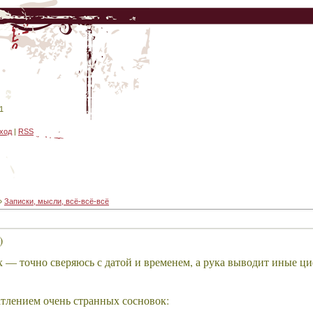
1
ход
|
RSS
»
Записки, мысли, всё-всё-всё
)
ах — точно сверяюсь с датой и временем, а рука выводит иные ц
тлением очень странных сосновок: