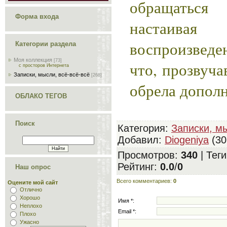
обращатьс
Форма входа
настаив
воспроизвед
Категории раздела
Моя коллекция
[73]
что, прозвуча
с просторов Интернета
Записки, мысли, всё-всё-всё
[268]
обрела допол
ОБЛАКО ТЕГОВ
Поиск
Категория
:
Записки, мы
Добавил
:
Diogeniya
(30
Просмотров
:
340
|
Теги
Рейтинг
:
0.0
/
0
Наш опрос
Всего комментариев
:
0
Оцените мой сайт
Отлично
Хорошо
Имя *:
Неплохо
Email *:
Плохо
Ужасно