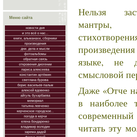
Нельзя зас
Меню сайта
мантры, 
новости дня
стихотворен
и это всё о нас...
книги, альманахи, сборники
произведения
произведен
дни. дела и мысли
фотоальбомы
языке, не 
обратная связь
откровения диогении
лариса алексеева
смысловой пер
константин артёмин
светлана бурова
борис васильев-пальм
Даже «Отче н
алексей вдовенко
айгуль бухарбаева
в наиболее 
мемориал
татьяна левченко
современный
керченское городское...
погода в керчи
елена бондаренко
читать эту мо
владимир володин
зарема дадой