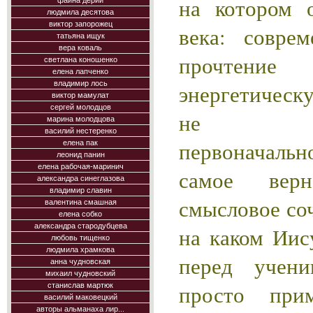
на котором 
фаина дерий
людмила десятова
виктор запорожец
века: совре
татьяна ищук
вера коваль
прочтени
светлана коношенко
елена лапченко
владимир лось
энергетическ
виктор мамулат
сергей молодцов
не соот
марина молодцова
василий нестеренко
первоначал
елена пак
леонид панин
елена рабочая-маринич
самое верн
александра синеглазова
владимир славин
смысловое со
валентина смашная
елена собко
александра стародубцева
на каком Иис
любовь тищенко
людмила храмкова
перед учен
анна чудновская
михаил чудновский
просто пр
станислав мартюк
василий маковецкий
авторы альманаха лир...