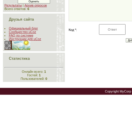
Результаты
|
Архив опросов
Всего ответов:
6
Друзья сайта
Официальный блог
Код *:
Сообщество uCoz
FAQ по системе
Инструкции для uCoz
Статистика
Онлайн всего:
1
Гостей:
1
Пользователей:
0
Copyright MyCorp