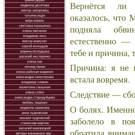
фаина дерий
Вернётся ли
людмила десятова
виктор запорожец
оказалось, что 
татьяна ищук
вера коваль
подняла обви
светлана коношенко
елена лапченко
владимир лось
естественно — 
виктор мамулат
сергей молодцов
тебе и причина, т
марина молодцова
василий нестеренко
елена пак
Причина: я не 
леонид панин
елена рабочая-маринич
встала вовремя.
александра синеглазова
владимир славин
валентина смашная
Следствие — сбо
елена собко
александра стародубцева
любовь тищенко
О болях. Именно
людмила храмкова
анна чудновская
заболело в по
михаил чудновский
станислав мартюк
василий маковецкий
обратила вниман
авторы альманаха лир...