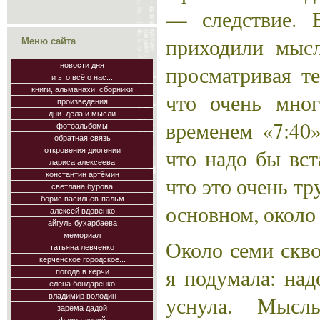
— следствие. 
приходили мыс
Меню сайта
просматривая те
новости дня
и это всё о нас...
книги, альманахи, сборники
что очень мно
произведения
дни. дела и мысли
временем «7:40»
фотоальбомы
обратная связь
что надо бы вст
откровения диогении
лариса алексеева
константин артёмин
что это очень тр
светлана бурова
борис васильев-пальм
основном, около 
алексей вдовенко
айгуль бухарбаева
мемориал
Около семи скво
татьяна левченко
керченское городское...
я подумала: над
погода в керчи
елена бондаренко
уснула. Мысл
владимир володин
зарема дадой