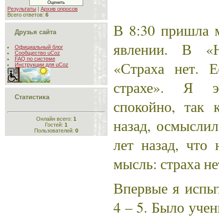
Результаты
|
Архив опросов
Всего ответов:
6
В 8:30 пришла м
Друзья сайта
явлении. В «
Официальный блог
Сообщество uCoz
FAQ по системе
«Страха нет. 
Инструкции для uCoz
страхе». Я э
Статистика
спокойно, так 
Онлайн всего:
1
назад, осмыслил
Гостей:
1
Пользователей:
0
лет назад, что 
мысль: страха не
Впервые я испыт
4 – 5. Было уче