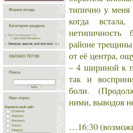
типично у меня 
Форма входа
когда встала,
Категории раздела
нетипичность 
Моя коллекция
[73]
с просторов Интернета
районе трещины 
Записки, мысли, всё-всё-всё
[268]
от её центра, о
ОБЛАКО ТЕГОВ
– 4 шириной к 
Поиск
так и восприн
боли. (Продо
Наш опрос
ними, выводов н
Оцените мой сайт
Отлично
Хорошо
Неплохо
…16:30 (возможн
Плохо
Ужасно