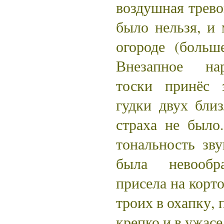
воздушная трево
было нельзя, и
огороде (больш
Внезапное на
тоски принёс 
гудки двух бли
страха не было
тональность зв
была невообр
присела на корто
троих в охапку, 
крепко и в ужасе