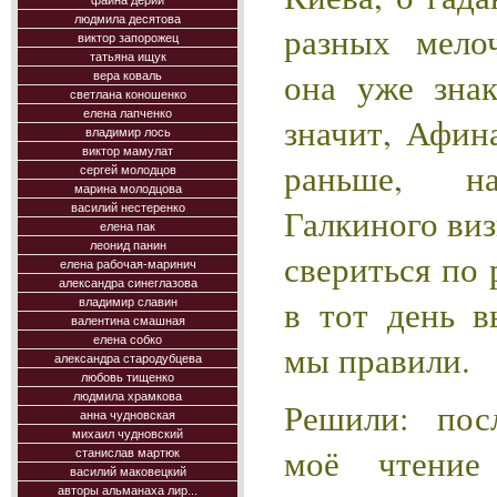
фаина дерий
людмила десятова
разных мелоч
виктор запорожец
татьяна ищук
она уже знак
вера коваль
светлана коношенко
елена лапченко
значит, Афин
владимир лось
виктор мамулат
раньше, на
сергей молодцов
марина молодцова
василий нестеренко
Галкиного ви
елена пак
леонид панин
свериться по 
елена рабочая-маринич
александра синеглазова
в тот день в
владимир славин
валентина смашная
елена собко
мы правили.
александра стародубцева
любовь тищенко
людмила храмкова
Решили: пос
анна чудновская
михаил чудновский
моё чтени
станислав мартюк
василий маковецкий
авторы альманаха лир...