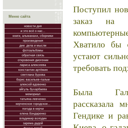
Поступил нов
Меню сайта
заказ на 
новости дня
компьютерные
и это всё о нас...
книги, альманахи, сборники
Хватило бы с
произведения
дни. дела и мысли
фотоальбомы
устают сильн
обратная связь
откровения диогении
требовать под
лариса алексеева
константин артёмин
светлана бурова
борис васильев-пальм
алексей вдовенко
Была Гал
айгуль бухарбаева
мемориал
татьяна левченко
рассказала м
керченское городское...
погода в керчи
Гендике и ра
елена бондаренко
владимир володин
Киева, о гад
зарема дадой