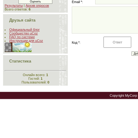
Email *:
Результаты
|
Архив опросов
Всего ответов:
6
Друзья сайта
Официальный блог
Сообщество uCoz
FAQ по системе
Инструкции для uCoz
Код *:
Статистика
Онлайн всего:
1
Гостей:
1
Пользователей:
0
Copyright MyCorp