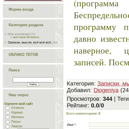
(програм
Форма входа
Беспредельно
программу по
Категории раздела
Моя коллекция
давно извест
[73]
с просторов Интернета
Записки, мысли, всё-всё-всё
[268]
наверное, 
ОБЛАКО ТЕГОВ
записей. Пос
Поиск
Категория
:
Записки, мы
Добавил
:
Diogeniya
(24
Наш опрос
Просмотров
:
344
|
Теги
Оцените мой сайт
Рейтинг
:
0.0
/
0
Отлично
Хорошо
Всего комментариев
:
0
Неплохо
Плохо
Имя *:
Ужасно