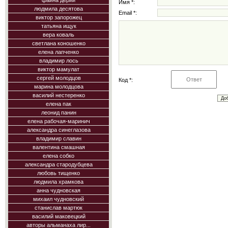
фаина дерий
Имя *:
людмила десятова
Email *:
виктор запорожец
татьяна ищук
вера коваль
светлана коношенко
елена лапченко
владимир лось
виктор мамулат
сергей молодцов
Код *:
марина молодцова
василий нестеренко
елена пак
леонид панин
елена рабочая-маринич
александра синеглазова
владимир славин
валентина смашная
елена собко
александра стародубцева
любовь тищенко
людмила храмкова
анна чудновская
михаил чудновский
станислав мартюк
василий маковецкий
авторы альманаха лир...