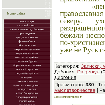
— «пен
православн
Меню сайта
северу, у
новости дня
развращённ
и это всё о нас...
книги, альманахи, сборники
бежали неспо
произведения
дни. дела и мысли
по-христианс
фотоальбомы
обратная связь
уже не Русь 
откровения диогении
лариса алексеева
константин артёмин
светлана бурова
Категория
:
Записки, 
борис васильев-пальм
алексей вдовенко
Добавил
:
Diogeniya
(0
айгуль бухарбаева
Диогения
мемориал
татьяна левченко
Просмотров
:
330
|
Те
керченское городское...
мыслетворчества
|
Ре
погода в керчи
елена бондаренко
Всего комментариев
:
0
владимир володин
зарема дадой