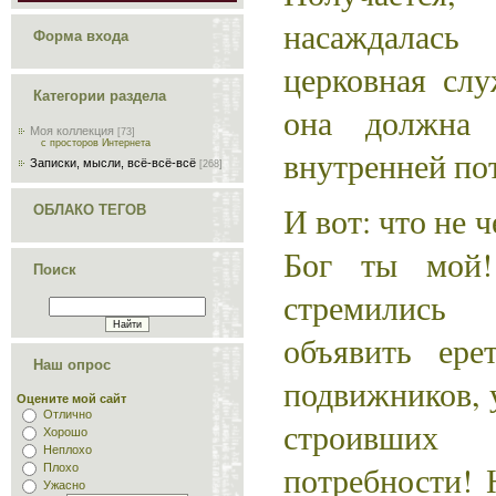
насаждалас
Форма входа
церковная слу
Категории раздела
она должна
Моя коллекция
[73]
с просторов Интернета
внутренней по
Записки, мысли, всё-всё-всё
[268]
И вот: что не 
ОБЛАКО ТЕГОВ
Бог ты мой!
Поиск
стремились
объявить ере
Наш опрос
подвижников, 
Оцените мой сайт
Отлично
строивших
Хорошо
Неплохо
потребности! 
Плохо
Ужасно