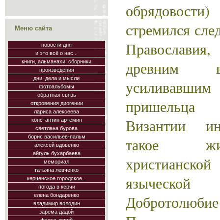
обрядовости
стремился след
Меню сайта
Православия,
новости дня
и это всё о нас...
древним в
книги, альманахи, сборники
произведения
дни. дела и мысли
усиливавшим 
фотоальбомы
обратная связь
пришельца 
откровения диогении
лариса алексеева
Византии ин
константин артёмин
светлана бурова
борис васильев-пальм
такое жи
алексей вдовенко
айгуль бухарбаева
христианск
мемориал
татьяна левченко
языческ
керченское городское...
погода в керчи
елена бондаренко
Добротолюбие
владимир володин
зарема дадой