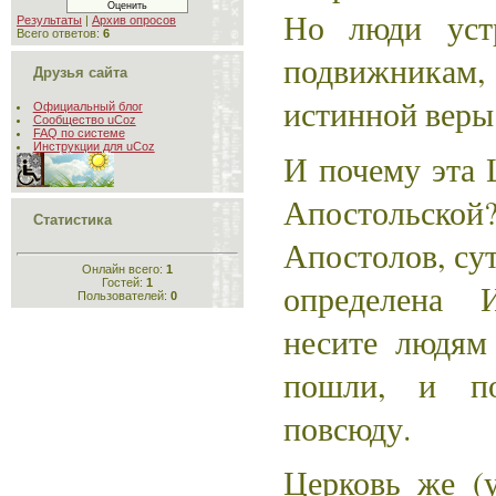
Но люди уст
Результаты
|
Архив опросов
Всего ответов:
6
подвижникам
Друзья сайта
истинной веры
Официальный блог
Сообщество uCoz
FAQ по системе
Инструкции для uCoz
И почему эта 
Апостольск
Статистика
Апостолов, сут
Онлайн всего:
1
Гостей:
1
определена 
Пользователей:
0
несите людям
пошли, и по
повсюду.
Церковь же (