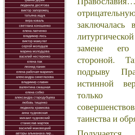
Правосла
фаина дерий
людмила десятова
отрицатель
виктор запорожец
татьяна ищук
заключалась 
вера коваль
светлана коношенко
елена лапченко
литургическо
владимир лось
виктор мамулат
замене его
сергей молодцов
марина молодцова
стороной. Т
василий нестеренко
елена пак
леонид панин
подрыву Пра
елена рабочая-маринич
александра синеглазова
истинной вер
владимир славин
валентина смашная
только
елена собко
александра стародубцева
совершенств
любовь тищенко
людмила храмкова
анна чудновская
таинства и обр
михаил чудновский
станислав мартюк
василий маковецкий
Получается, 
авторы альманаха лир...