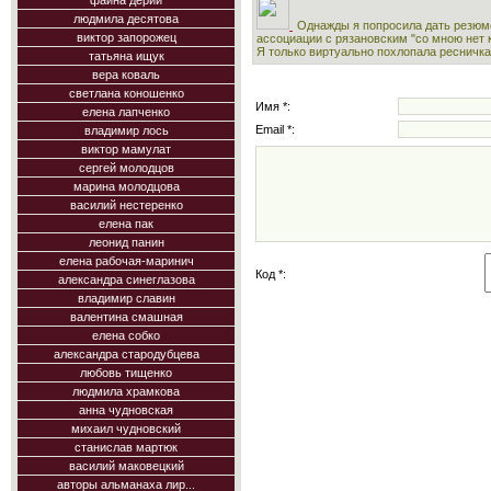
фаина дерий
людмила десятова
Однажды я попросила дать резюме
виктор запорожец
ассоциации с рязановским "со мною нет к
Я только виртуально похлопала ресничка
татьяна ищук
вера коваль
светлана коношенко
Имя *:
елена лапченко
Email *:
владимир лось
виктор мамулат
сергей молодцов
марина молодцова
василий нестеренко
елена пак
леонид панин
елена рабочая-маринич
Код *:
александра синеглазова
владимир славин
валентина смашная
елена собко
александра стародубцева
любовь тищенко
людмила храмкова
анна чудновская
михаил чудновский
станислав мартюк
василий маковецкий
авторы альманаха лир...