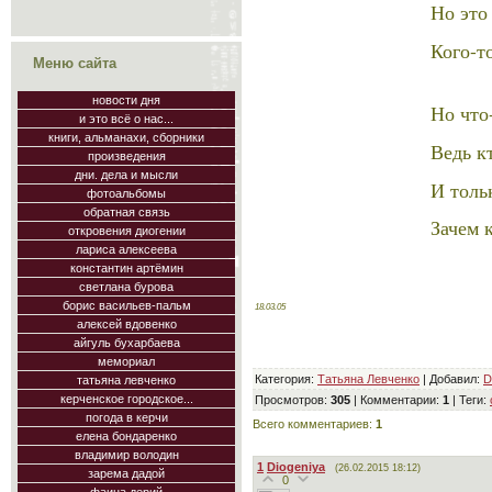
Но это
Кого-т
Меню сайта
новости дня
Но что
и это всё о нас...
книги, альманахи, сборники
Ведь к
произведения
дни. дела и мысли
И тольк
фотоальбомы
обратная связь
Зачем 
откровения диогении
лариса алексеева
константин артёмин
светлана бурова
борис васильев-пальм
18.03.05
алексей вдовенко
айгуль бухарбаева
мемориал
Категория
:
Татьяна Левченко
|
Добавил
:
D
татьяна левченко
керченское городское...
Просмотров
:
305
|
Комментарии
:
1
|
Теги
:
погода в керчи
Всего комментариев
:
1
елена бондаренко
владимир володин
1
Diogeniya
(26.02.2015 18:12)
зарема дадой
0