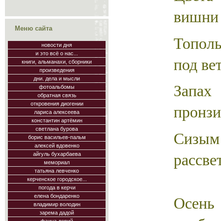
вишни
Меню сайта
Тополь
новости дня
и это всё о нас...
под ве
книги, альманахи, сборники
произведения
дни. дела и мысли
Зап
фотоальбомы
обратная связь
откровения диогении
пронз
лариса алексеева
константин артёмин
светлана бурова
Сизым 
борис васильев-пальм
алексей вдовенко
рассве
айгуль бухарбаева
мемориал
татьяна левченко
керченское городское...
погода в керчи
Осень
елена бондаренко
владимир володин
зарема дадой