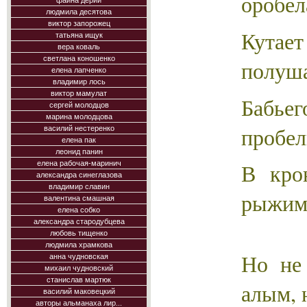
оробел
фаина дерий
людмила десятова
виктор запорожец
Кутае
татьяна ищук
вера коваль
светлана коношенко
полуш
елена лапченко
владимир лось
виктор мамулат
Бабье
сергей молодцов
марина молодцова
пробе
василий нестеренко
елена пак
леонид панин
В кро
елена рабочая-маринич
александра синеглазова
владимир славин
рыжим,
валентина смашная
елена собко
александра стародубцева
любовь тищенко
людмила храмкова
Но не
анна чудновская
михаил чудновский
станислав мартюк
алым, 
василий маковецкий
авторы альманаха лир...