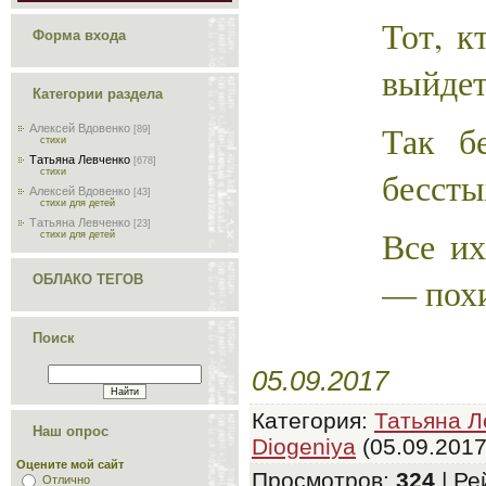
Тот, к
Форма входа
выйдет
Категории раздела
Так бе
Алексей Вдовенко
[89]
стихи
Татьяна Левченко
[678]
бесст
стихи
Алексей Вдовенко
[43]
стихи для детей
Татьяна Левченко
[23]
Все их
стихи для детей
— похи
ОБЛАКО ТЕГОВ
Поиск
05.09.2017
Категория
:
Татьяна Л
Наш опрос
Diogeniya
(05.09.2017
Оцените мой сайт
Просмотров
:
324
|
Ре
Отлично