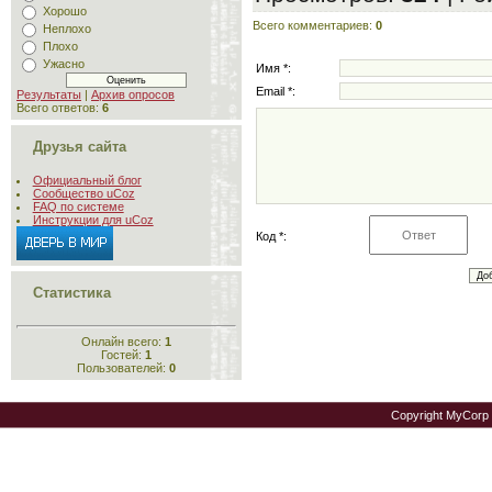
Хорошо
Всего комментариев
:
0
Неплохо
Плохо
Ужасно
Имя *:
Email *:
Результаты
|
Архив опросов
Всего ответов:
6
Друзья сайта
Официальный блог
Сообщество uCoz
FAQ по системе
Инструкции для uCoz
Код *:
Статистика
Онлайн всего:
1
Гостей:
1
Пользователей:
0
Copyright MyCorp