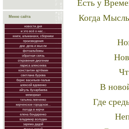
Есть у Време
Когда Мысль
Меню сайта
новости дня
и это всё о нас...
книги, альманахи, сборники
Но
произведения
дни. дела и мысли
фотоальбомы
Нов
обратная связь
откровения диогении
лариса алексеева
Чт
константин артёмин
светлана бурова
борис васильев-пальм
В ново
алексей вдовенко
айгуль бухарбаева
мемориал
Где сред
татьяна левченко
керченское городское...
погода в керчи
Не
елена бондаренко
владимир володин
зарема дадой