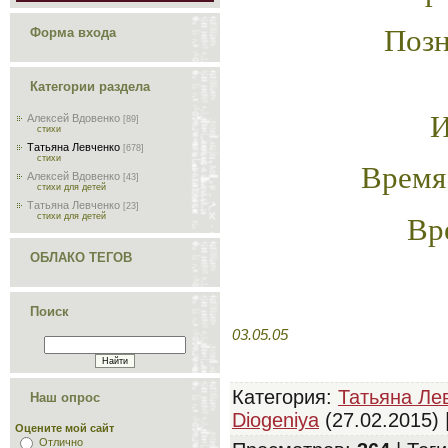
Позн
Форма входа
Категории раздела
И
Алексей Вдовенко
[89]
стихи
Татьяна Левченко
[678]
стихи
Время
Алексей Вдовенко
[43]
стихи для детей
Татьяна Левченко
[23]
Вр
стихи для детей
ОБЛАКО ТЕГОВ
Поиск
03.05.05
Категория
:
Татьяна Ле
Наш опрос
Diogeniya
(27.02.2015) 
Оцените мой сайт
Отлично