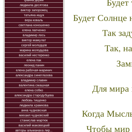
Будет 
фаина дерий
людмила десятова
виктор запорожец
Будет Солнце 
татьяна ищук
вера коваль
светлана коношенко
Так за
елена лапченко
владимир лось
виктор мамулат
Так, н
сергей молодцов
марина молодцова
василий нестеренко
Зам
елена пак
леонид панин
елена рабочая-маринич
александра синеглазова
владимир славин
Для мира 
валентина смашная
елена собко
александра стародубцева
любовь тищенко
людмила храмкова
Когда Мысль
анна чудновская
михаил чудновский
станислав мартюк
Чтобы мир 
василий маковецкий
авторы альманаха лир...