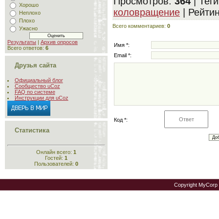
Просмотров
:
364
|
Теги
Хорошо
коловращение
|
Рейтин
Неплохо
Плохо
Всего комментариев
:
0
Ужасно
Результаты
|
Архив опросов
Имя *:
Всего ответов:
6
Email *:
Друзья сайта
Официальный блог
Сообщество uCoz
FAQ по системе
Инструкции для uCoz
Код *:
Статистика
Онлайн всего:
1
Гостей:
1
Пользователей:
0
Copyright MyCorp