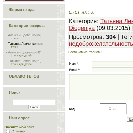
Форма входа
05.01.2011 г.
Категория
:
Татьяна Ле
Категории раздела
Diogeniya
(09.03.2015) 
Алексей Вдовенко
Просмотров
:
304
|
Теги
[89]
стихи
недоброжелательность
Татьяна Левченко
[678]
стихи
Всего комментариев
:
0
Алексей Вдовенко
[43]
стихи для детей
Татьяна Левченко
[23]
Имя *:
стихи для детей
Email *:
ОБЛАКО ТЕГОВ
Поиск
Код *:
Наш опрос
Оцените мой сайт
Отлично