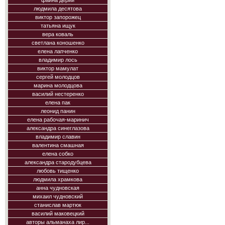
фаина дерий
людмила десятова
виктор запорожец
татьяна ищук
вера коваль
светлана коношенко
елена лапченко
владимир лось
виктор мамулат
сергей молодцов
марина молодцова
василий нестеренко
елена пак
леонид панин
елена рабочая-маринич
александра синеглазова
владимир славин
валентина смашная
елена собко
александра стародубцева
любовь тищенко
людмила храмкова
анна чудновская
михаил чудновский
станислав мартюк
василий маковецкий
авторы альманаха лир...