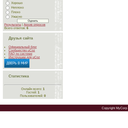
Хорошо
Неплохо
Плохо
Ужасно
Результаты
|
Архив опросов
Всего ответов:
6
Друзья сайта
Официальный блог
Сообщество uCoz
FAQ по системе
Инструкции для uCoz
Статистика
Онлайн всего:
1
Гостей:
1
Пользователей:
0
Copyright MyCorp