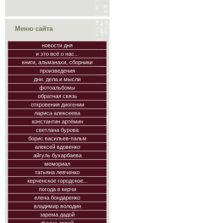
Меню сайта
новости дня
и это всё о нас...
книги, альманахи, сборники
произведения
дни. дела и мысли
фотоальбомы
обратная связь
откровения диогении
лариса алексеева
константин артёмин
светлана бурова
борис васильев-пальм
алексей вдовенко
айгуль бухарбаева
мемориал
татьяна левченко
керченское городское...
погода в керчи
елена бондаренко
владимир володин
зарема дадой