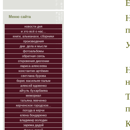
Е
Меню сайта
п
новости дня
и это всё о нас...
книги, альманахи, сборники
произведения
дни. дела и мысли
фотоальбомы
обратная связь
откровения диогении
лариса алексеева
константин артёмин
светлана бурова
н
борис васильев-пальм
алексей вдовенко
айгуль бухарбаева
Т
мемориал
татьяна левченко
п
керченское городское...
погода в керчи
елена бондаренко
К
владимир володин
зарема дадой