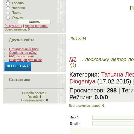
п
Хорошо
Неплохо
Плохо
Ужасно
Результаты
|
Архив опросов
Всего ответов:
6
28.12.04
Друзья сайта
Официальный блог
Сообщество uCoz
FAQ по системе
[1]
…поскольку автор по
Инструкции для uCoz
:)))
Категория
:
Татьяна Ле
Статистика
Diogeniya
(17.02.2015) 
Просмотров
:
298
|
Теги
Онлайн всего:
1
Рейтинг
:
0.0
/
0
Гостей:
1
Пользователей:
0
Всего комментариев
:
0
Имя *:
Email *: