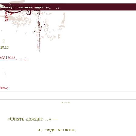
 10:16
ход
|
RSS
ченко
* * *
«Опять дождит…» —
и, глядя за окно,