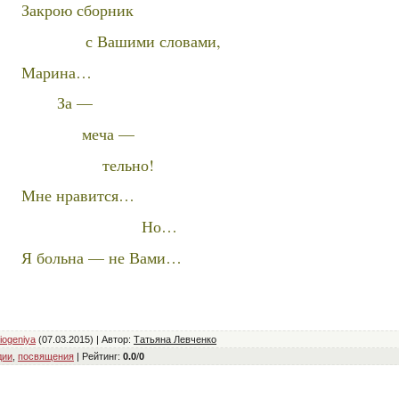
Закрою сборник
с Вашими словами,
Марина…
За —
меча —
тельно!
Мне нравится…
Но…
Я больна — не Вами…
iogeniya
(07.03.2015) |
Автор
:
Татьяна Левченко
дии
,
посвящения
|
Рейтинг
:
0.0
/
0