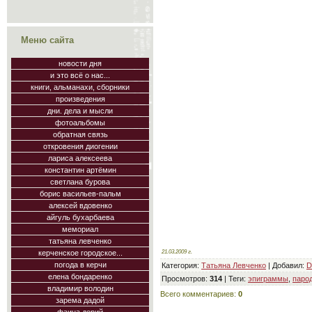
Меню сайта
новости дня
и это всё о нас...
книги, альманахи, сборники
произведения
дни. дела и мысли
фотоальбомы
обратная связь
откровения диогении
лариса алексеева
константин артёмин
светлана бурова
борис васильев-пальм
алексей вдовенко
айгуль бухарбаева
мемориал
татьяна левченко
21.03.2009 г.
керченское городское...
погода в керчи
Категория
:
Татьяна Левченко
|
Добавил
:
D
елена бондаренко
Просмотров
:
314
|
Теги
:
эпиграммы
,
паро
владимир володин
Всего комментариев
:
0
зарема дадой