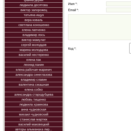
фаина дерий
Имя *:
людмила десятова
Email *:
виктор запорожец
татьяна ищук
вера коваль
светлана коношенко
елена лапченко
владимир лось
виктор мамулат
сергей молодцов
Код *:
марина молодцова
василий нестеренко
елена пак
леонид панин
елена рабочая-маринич
александра синеглазова
владимир славин
валентина смашная
елена собко
александра стародубцева
любовь тищенко
людмила храмкова
анна чудновская
михаил чудновский
станислав мартюк
василий маковецкий
авторы альманаха лир...