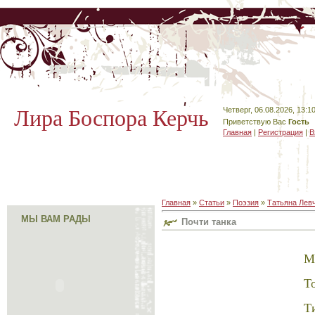
Лира Боспора Керчь
Четверг, 06.08.2026, 13:1
Приветствую Вас
Гость
Главная
|
Регистрация
|
В
Главная
»
Статьи
»
Поэзия
»
Татьяна Лев
МЫ ВАМ РАДЫ
Почти танка
М
Т
Т