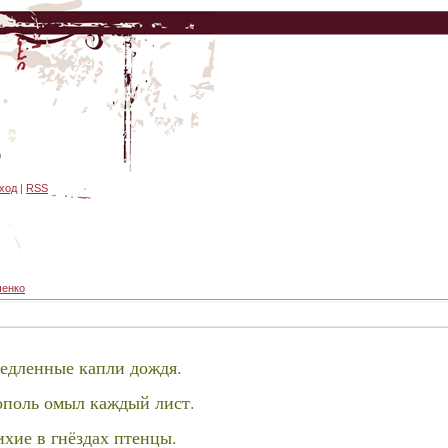
0
ход
|
RSS
ченко
едленные капли дождя.
ополь омыл каждый лист.
ихие в гнёздах птенцы.