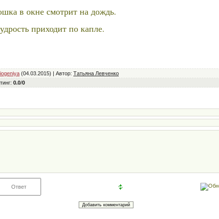
ошка в окне смотрит на дождь.
удрость приходит по капле.
iogeniya
(04.03.2015) |
Автор
:
Татьяна Левченко
тинг
:
0.0
/
0