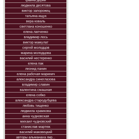
фаина дерий
людмила десятова
виктор запорожец
татьяна ищук
вера коваль
светлана коношенко
елена лапченко
владимир лось
виктор мамулат
сергей молодцов
марина молодцова
василий нестеренко
елена пак
леонид панин
елена рабочая-маринич
александра синеглазова
владимир славин
валентина смашная
елена собко
александра стародубцева
любовь тищенко
людмила храмкова
анна чудновская
михаил чудновский
станислав мартюк
василий маковецкий
авторы альманаха лир...