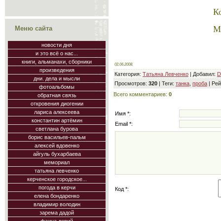
К
М
Меню сайта
новости дня
и это всё о нас...
книги, альманахи, сборники
02.06.2008.
произведения
Категория
:
Татьяна Левченко
|
Добавил
:
D
дни. дела и мысли
Просмотров
:
320
|
Теги
:
танка
,
проба
|
Рей
фотоальбомы
Всего комментариев
:
0
обратная связь
откровения диогении
лариса алексеева
Имя *:
константин артёмин
Email *:
светлана бурова
борис васильев-пальм
алексей вдовенко
айгуль бухарбаева
мемориал
татьяна левченко
керченское городское...
погода в керчи
Код *:
елена бондаренко
владимир володин
зарема дадой